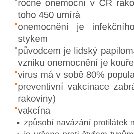
ročně onemocní v ČR rako
toho 450 umírá
onemocnění je infekčníh
stykem
původcem je lidský papilom
vzniku onemocnění je kouře
virus má v sobě 80% popula
preventivní vakcinace zabr
rakoviny)
vakcína
způsobí navázání protilátek n