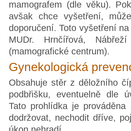
mamografem (dle věku). Pok
avšak chce vyšetření, může
doporučení. Toto vyšetření na
MUDr. Hrnčířová, Nábřež
(mamografické centrum).
Gynekologická preven
Obsahuje stěr z děložního číp
podbřišku, eventuelně dle ú
Tato prohlídka je prováděna 
dodržovat, nechodit dříve, po
úkon nehradí.