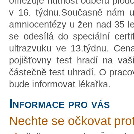
omezuje nutnost odběru plodo
v 16. týdnu.Současně nám u
amniocentézy u žen nad 35 let
se odesílá do speciální cert
ultrazvuku ve 13.týdnu. Cen
pojišťovny test hradí na va
částečně test uhradí. O praco
bude informovat lékařka.
Informace pro vás
Nechte se očkovat prot