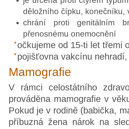
je určena proti čtyřem typům
děložního čípku, konečníku, 
chrání proti genitálním b
přenosnému onemocnění
očkujeme od 15-ti let třemi
pojišťovna vakcínu nehradí,
Mamografie
V rámci celostátního zdrav
prováděna mamografie v věku 
Pokud je v rodině (babička, ma
příbuzná žena nárok na sle